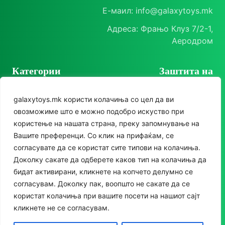
Е-маил: info@galaxytoys.mk
Адреса: Фрањо Клуз 7/2-1,
Аеродром
Категории
Заштита на
корисници
Играчки
galaxytoys.mk користи колачиња со цел да ви
Политика на
Сезонска опрема
овозможиме што е можно подобро искуство при
приватност
Следете нè
користење на нашата страна, преку запомнување на
Друштвени игри
Политика за колачиња
Вашите преференци. Со клик на прифаќам, се
Instagram
За двор
согласувате да се користат сите типови на колачиња.
Facebook
Доколку сакате да одберете каков тип на колачиња да
Едукативни
бидат активирани, кликнете на копчето делумно се
Сè за домот
согласувам. Доколку пак, воопшто не сакате да се
користат колачиња при вашите посети на нашиот сајт
Спортски реквизити
кликнете не се согласувам.
Останато