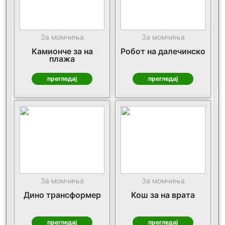
За момчиња
За момчиња
Камионче за на
Робот на далечинско
плажа
прегледај
прегледај
За момчиња
За момчиња
Дино трансформер
Кош за на врата
прегледај
прегледај