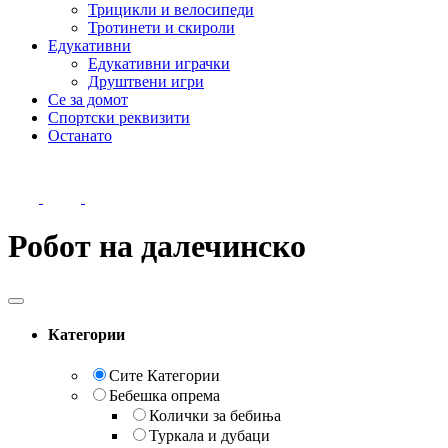
Трицикли и велосипеди
Тротинети и скироли
Едукативни
Едукативни играчки
Друштвени игри
Се за домот
Спортски реквизити
Останато
Робот на далечинско
Категории
Сите Категории
Бебешка опрема
Колички за бебиња
Туркала и дубаци