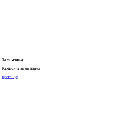
За момчиња
Камионче за на плажа
прегледај