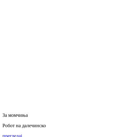
За момчиња
Робот на далечинско
прегледај