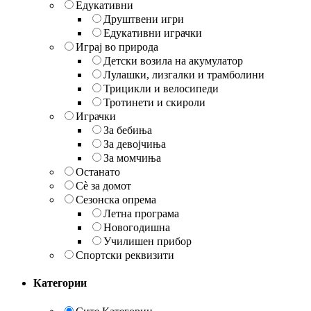
Едукативни
Друштвени игри
Едукативни играчки
Играј во природа
Детски возила на акумулатор
Лулашки, лизгалки и трамболини
Трицикли и велосипеди
Тротинети и скироли
Играчки
За бебиња
За девојчиња
За момчиња
Останато
Сè за домот
Сезонска опрема
Летна програма
Новогодишна
Училишен прибор
Спортски реквизити
Категории