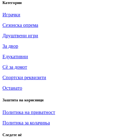
Категории
Играчки
Сезонска опрема
Друштвени игри
За двор
Едукативни
Сè за домот
Спортски реквизити
Останато
Заштита на корисници
Политика на приватност
Политика за колачиња
Следете нè