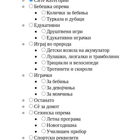
Сите Категории
Бебешка опрема
Колички за бебиња
Туркала и дубаци
Едукативни
Друштвени игри
Едукативни играчки
Играј во природа
Детски возила на акумулатор
Лулашки, лизгалки и трамболини
Трицикли и велосипеди
Тротинети и скироли
Играчки
За бебиња
За девојчиња
За момчиња
Останато
Сè за домот
Сезонска опрема
Летна програма
Новогодишна
Училишен прибор
Спортски реквизити