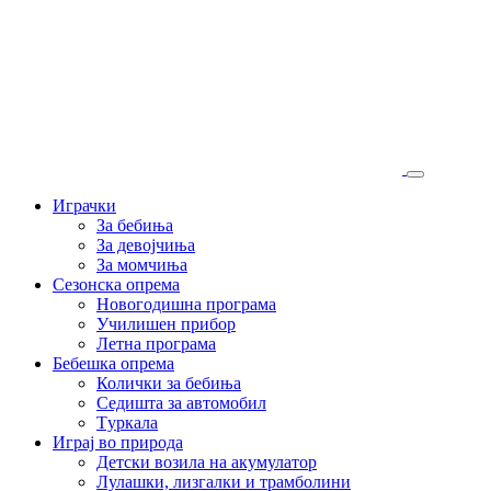
Играчки
За бебиња
За девојчиња
За момчиња
Сезонска опрема
Новогодишна програма
Училишен прибор
Летна програма
Бебешка опрема
Колички за бебиња
Седишта за автомобил
Tуркала
Играј во природа
Детски возила на акумулатор
Лулашки, лизгалки и трамболини