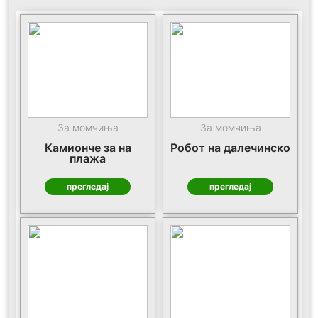
За момчиња
За момчиња
Камионче за на
Робот на далечинско
плажа
прегледај
прегледај