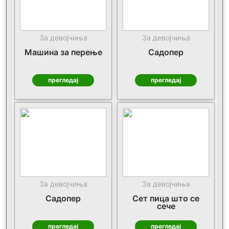
За девојчиња
За девојчиња
Машина за перење
Садопер
прегледај
прегледај
За девојчиња
За девојчиња
Садопер
Сет пица што се
сече
прегледај
прегледај