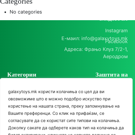
Categories
No categories
Следете нè
Instagram
Е-маил: info@galaxytoys.mk
Facebook
Адреса: Фрањо Клуз 7/2-1,
Аеродром
Категории
Заштита на
корисници
Играчки
galaxytoys.mk користи колачиња со цел да ви
Политика на
Сезонска опрема
овозможиме што е можно подобро искуство при
приватност
користење на нашата страна, преку запомнување на
Друштвени игри
Политика за колачиња
Вашите преференци. Со клик на прифаќам, се
За двор
согласувате да се користат сите типови на колачиња.
Доколку сакате да одберете каков тип на колачиња да
Едукативни
бидат активирани, кликнете на копчето делумно се