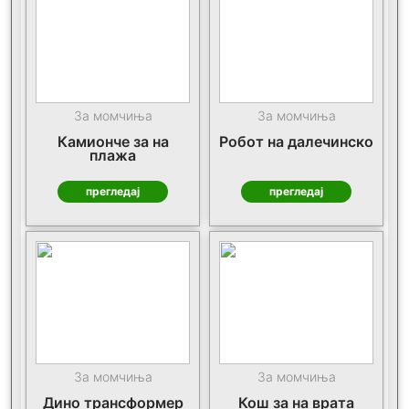
За момчиња
За момчиња
Камионче за на
Робот на далечинско
плажа
прегледај
прегледај
За момчиња
За момчиња
Дино трансформер
Кош за на врата