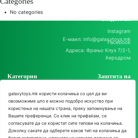
Categories
No categories
Следете нè
Instagram
Е-маил: info@galaxytoys.mk
Facebook
Адреса: Фрањо Клуз 7/2-1,
Аеродром
Категории
Заштита на
корисници
Играчки
galaxytoys.mk користи колачиња со цел да ви
Политика на
Сезонска опрема
овозможиме што е можно подобро искуство при
приватност
користење на нашата страна, преку запомнување на
Друштвени игри
Политика за колачиња
Вашите преференци. Со клик на прифаќам, се
За двор
согласувате да се користат сите типови на колачиња.
Доколку сакате да одберете каков тип на колачиња да
Едукативни
бидат активирани, кликнете на копчето делумно се