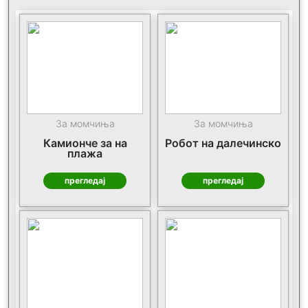
За момчиња
За момчиња
Камионче за на
Робот на далечинско
плажа
прегледај
прегледај