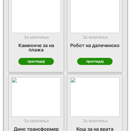
За момчиња
За момчиња
Камионче за на
Робот на далечинско
плажа
прегледај
прегледај
За момчиња
За момчиња
Дино трансформер
Кош за на врата