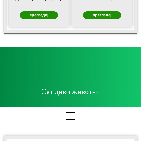
прегледај
прегледај
Сет диви животни