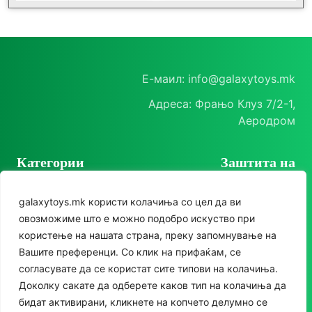
Е-маил: info@galaxytoys.mk
Адреса: Фрањо Клуз 7/2-1,
Аеродром
Категории
Заштита на
корисници
Играчки
galaxytoys.mk користи колачиња со цел да ви
Политика на
Сезонска опрема
овозможиме што е можно подобро искуство при
приватност
користење на нашата страна, преку запомнување на
Друштвени игри
Политика за колачиња
Следете нè
Вашите преференци. Со клик на прифаќам, се
За двор
согласувате да се користат сите типови на колачиња.
Instagram
Доколку сакате да одберете каков тип на колачиња да
Едукативни
бидат активирани, кликнете на копчето делумно се
Facebook