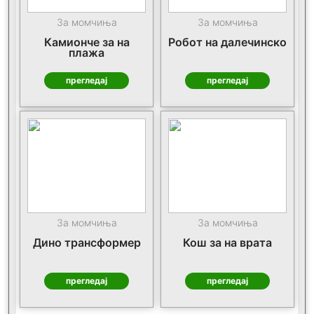
За момчиња
За момчиња
Камионче за на
Робот на далечинско
плажа
прегледај
прегледај
За момчиња
За момчиња
Дино трансформер
Кош за на врата
прегледај
прегледај