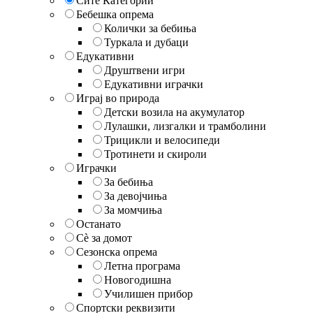
Сите Категории
Бебешка опрема
Колички за бебиња
Туркала и дубаци
Едукативни
Друштвени игри
Едукативни играчки
Играј во природа
Детски возила на акумулатор
Лулашки, лизгалки и трамболини
Трицикли и велосипеди
Тротинети и скироли
Играчки
За бебиња
За девојчиња
За момчиња
Останато
Сè за домот
Сезонска опрема
Летна програма
Новогодишна
Училишен прибор
Спортски реквизити