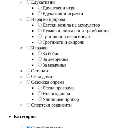
Едукативни
Друштвени игри
Едукативни играчки
Играј во природа
Детски возила на акумулатор
Лулашки, лизгалки и трамболини
Трицикли и велосипеди
Тротинети и скироли
Играчки
За бебиња
За девојчиња
За момчиња
Останато
Сè за домот
Сезонска опрема
Летна програма
Новогодишна
Училишен прибор
Спортски реквизити
Категории