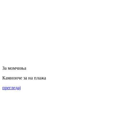
За момчиња
Камионче за на плажа
прегледај