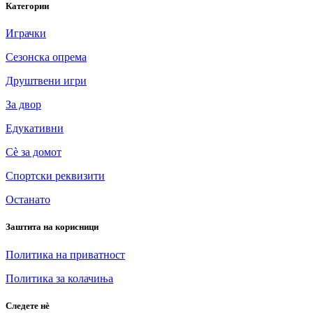
Категории
Играчки
Сезонска опрема
Друштвени игри
За двор
Едукативни
Сè за домот
Спортски реквизити
Останато
Заштита на корисници
Политика на приватност
Политика за колачиња
Следете нè