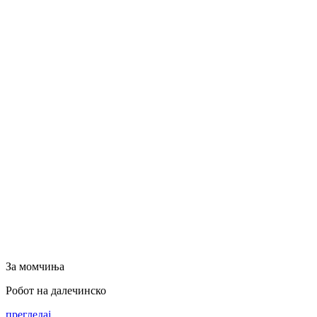
За момчиња
Робот на далечинско
прегледај