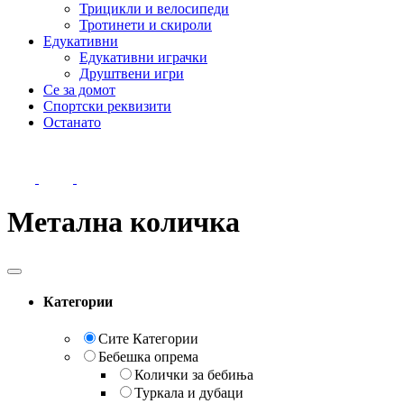
Трицикли и велосипеди
Тротинети и скироли
Едукативни
Едукативни играчки
Друштвени игри
Се за домот
Спортски реквизити
Останато
Метална количка
Категории
Сите Категории
Бебешка опрема
Колички за бебиња
Туркала и дубаци