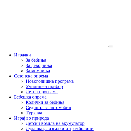
Играчки
За бебиња
За девојчиња
За момчиња
Сезонска опрема
Новогодишна програма
Училишен прибор
Летна програма
Бебешка опрема
Колички за бебиња
Седишта за автомобил
Tуркала
Играј во природа
Детски возила на акумулатор
Лулашки, лизгалки и трамболини