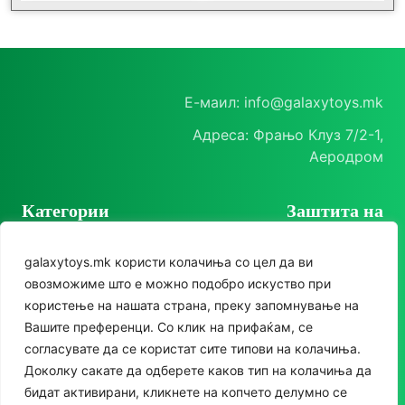
Е-маил: info@galaxytoys.mk
Адреса: Фрањо Клуз 7/2-1,
Аеродром
Категории
Заштита на
корисници
Играчки
galaxytoys.mk користи колачиња со цел да ви
Политика на
Сезонска опрема
овозможиме што е можно подобро искуство при
приватност
користење на нашата страна, преку запомнување на
Друштвени игри
Политика за колачиња
Следете нè
Вашите преференци. Со клик на прифаќам, се
За двор
согласувате да се користат сите типови на колачиња.
Instagram
Доколку сакате да одберете каков тип на колачиња да
Едукативни
бидат активирани, кликнете на копчето делумно се
Facebook