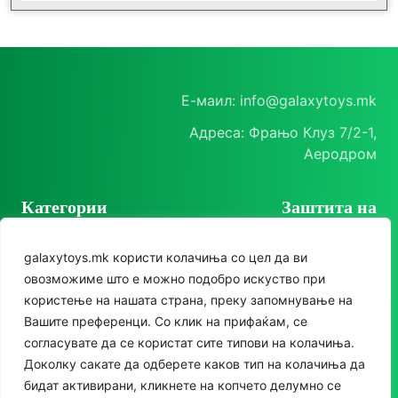
Е-маил: info@galaxytoys.mk
Адреса: Фрањо Клуз 7/2-1,
Аеродром
Категории
Заштита на
корисници
Играчки
galaxytoys.mk користи колачиња со цел да ви
Политика на
Сезонска опрема
овозможиме што е можно подобро искуство при
приватност
користење на нашата страна, преку запомнување на
Друштвени игри
Политика за колачиња
Следете нè
Вашите преференци. Со клик на прифаќам, се
За двор
согласувате да се користат сите типови на колачиња.
Instagram
Доколку сакате да одберете каков тип на колачиња да
Едукативни
бидат активирани, кликнете на копчето делумно се
Facebook