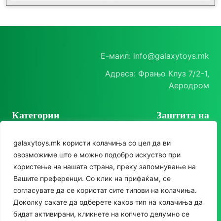
Е-маил: info@galaxytoys.mk
Адреса: Фрањо Клуз 7/2-1,
Аеродром
Категории
Заштита на
корисници
Играчки
galaxytoys.mk користи колачиња со цел да ви
Политика на
Сезонска опрема
овозможиме што е можно подобро искуство при
приватност
користење на нашата страна, преку запомнување на
Друштвени игри
Политика за колачиња
Следете нè
Вашите преференци. Со клик на прифаќам, се
За двор
согласувате да се користат сите типови на колачиња.
Instagram
Доколку сакате да одберете каков тип на колачиња да
Едукативни
бидат активирани, кликнете на копчето делумно се
Facebook