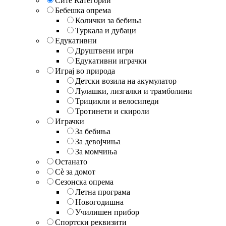
Сите Категории
Бебешка опрема
Колички за бебиња
Туркала и дубаци
Едукативни
Друштвени игри
Едукативни играчки
Играј во природа
Детски возила на акумулатор
Лулашки, лизгалки и трамболини
Трицикли и велосипеди
Тротинети и скироли
Играчки
За бебиња
За девојчиња
За момчиња
Останато
Сè за домот
Сезонска опрема
Летна програма
Новогодишна
Училишен прибор
Спортски реквизити