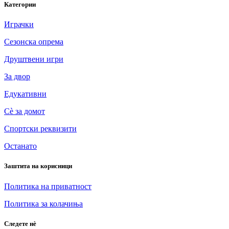
Категории
Играчки
Сезонска опрема
Друштвени игри
За двор
Едукативни
Сè за домот
Спортски реквизити
Останато
Заштита на корисници
Политика на приватност
Политика за колачиња
Следете нè