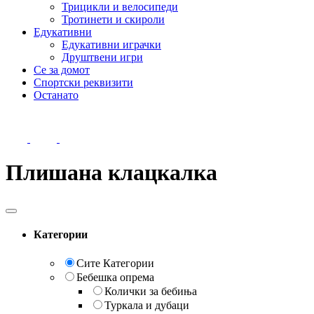
Трицикли и велосипеди
Тротинети и скироли
Едукативни
Едукативни играчки
Друштвени игри
Се за домот
Спортски реквизити
Останато
Плишана клацкалка
Категории
Сите Категории
Бебешка опрема
Колички за бебиња
Туркала и дубаци