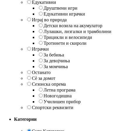
Едукативни
Друштвени игри
Едукативни играчки
Играј во природа
Детски возила на акумулатор
Лулашки, лизгалки и трамболини
Трицикли и велосипеди
Тротинети и скироли
Играчки
За бебиња
За девојчиња
За момчиња
Останато
Сè за домот
Сезонска опрема
Летна програма
Новогодишна
Училишен прибор
Спортски реквизити
Категории