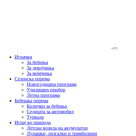
Играчки
За бебиња
За девојчиња
За момчиња
Сезонска опрема
Новогодишна програма
Училишен прибор
Летна програма
Бебешка опрема
Колички за бебиња
Седишта за автомобил
Tуркала
Играј во природа
Детски возила на акумулатор
Лулашки, лизгалки и трамболини