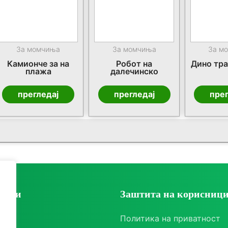
За момчиња
За момчиња
За м
Камионче за на
Робот на
Дино тр
плажа
далечинско
прегледај
прегледај
прег
ории
Заштита на корисниц
ки
Политика на приватност