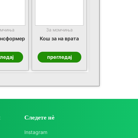
омчиња
За момчиња
ансформер
Кош за на врата
ледај
прегледај
и
Следете нè
Instagram