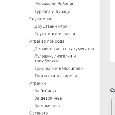
Колички за бебиња
Туркала и дубаци
Едукативни
Друштвени игри
Едукативни играчки
Играј во природа
Детски возила на акумулатор
Лулашки, лизгалки и
трамболини
Трицикли и велосипеди
Тротинети и скироли
Играчки
С
За бебиња
За девојчиња
За момчиња
Останато