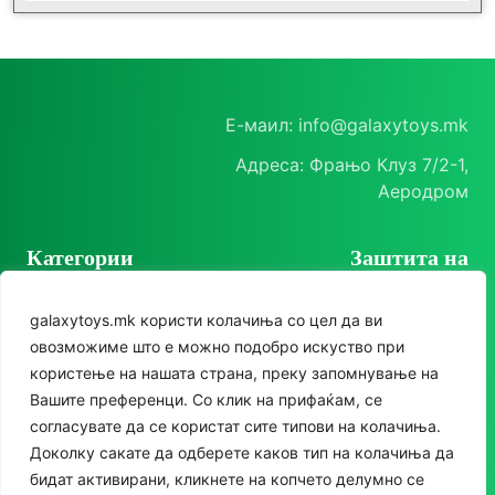
Е-маил: info@galaxytoys.mk
Адреса: Фрањо Клуз 7/2-1,
Аеродром
Категории
Заштита на
корисници
Играчки
galaxytoys.mk користи колачиња со цел да ви
Политика на
Сезонска опрема
овозможиме што е можно подобро искуство при
приватност
користење на нашата страна, преку запомнување на
Друштвени игри
Политика за колачиња
Следете нè
Вашите преференци. Со клик на прифаќам, се
За двор
согласувате да се користат сите типови на колачиња.
Instagram
Доколку сакате да одберете каков тип на колачиња да
Едукативни
бидат активирани, кликнете на копчето делумно се
Facebook