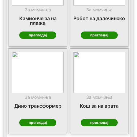
За момчиња
За момчиња
Камионче за на
Робот на далечинско
плажа
прегледај
прегледај
За момчиња
За момчиња
Дино трансформер
Кош за на врата
прегледај
прегледај