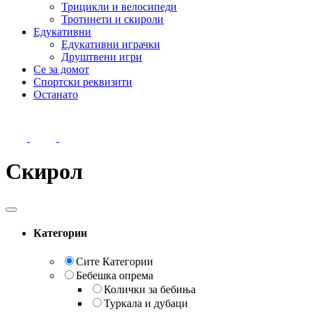
Трицикли и велосипеди
Тротинети и скироли
Едукативни
Едукативни играчки
Друштвени игри
Се за домот
Спортски реквизити
Останато
Скирол
Категории
Сите Категории
Бебешка опрема
Колички за бебиња
Туркала и дубаци