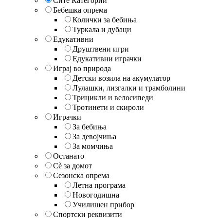
Сите Категории
Бебешка опрема
Колички за бебиња
Туркала и дубаци
Едукативни
Друштвени игри
Едукативни играчки
Играј во природа
Детски возила на акумулатор
Лулашки, лизгалки и трамболини
Трицикли и велосипеди
Тротинети и скироли
Играчки
За бебиња
За девојчиња
За момчиња
Останато
Сè за домот
Сезонска опрема
Летна програма
Новогодишна
Училишен прибор
Спортски реквизити