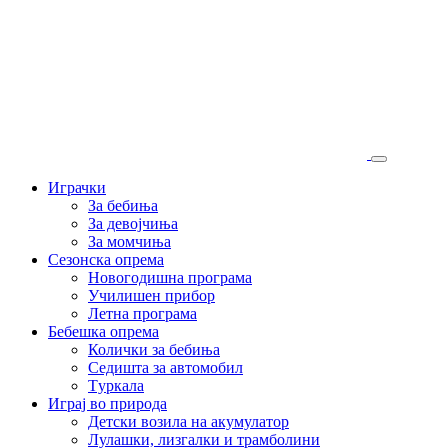
Играчки
За бебиња
За девојчиња
За момчиња
Сезонска опрема
Новогодишна програма
Училишен прибор
Летна програма
Бебешка опрема
Колички за бебиња
Седишта за автомобил
Tуркала
Играј во природа
Детски возила на акумулатор
Лулашки, лизгалки и трамболини