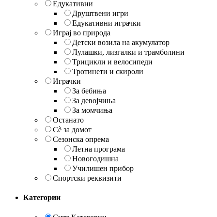
Едукативни
Друштвени игри
Едукативни играчки
Играј во природа
Детски возила на акумулатор
Лулашки, лизгалки и трамболини
Трицикли и велосипеди
Тротинети и скироли
Играчки
За бебиња
За девојчиња
За момчиња
Останато
Сè за домот
Сезонска опрема
Летна програма
Новогодишна
Училишен прибор
Спортски реквизити
Категории