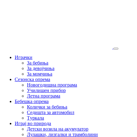
Играчки
За бебиња
За девојчиња
За момчиња
Сезонска опрема
Новогодишна програма
Училишен прибор
Летна програма
Бебешка опрема
Колички за бебиња
Седишта за автомобил
Tуркала
Играј во природа
Детски возила на акумулатор
Лулашки, лизгалки и трамболини