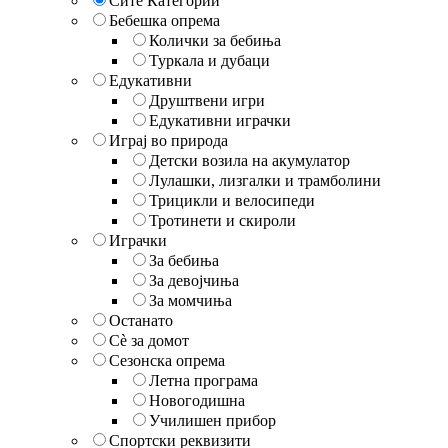
Сите Категории
Бебешка опрема
Колички за бебиња
Туркала и дубаци
Едукативни
Друштвени игри
Едукативни играчки
Играј во природа
Детски возила на акумулатор
Лулашки, лизгалки и трамболини
Трицикли и велосипеди
Тротинети и скироли
Играчки
За бебиња
За девојчиња
За момчиња
Останато
Сè за домот
Сезонска опрема
Летна програма
Новогодишна
Училишен прибор
Спортски реквизити