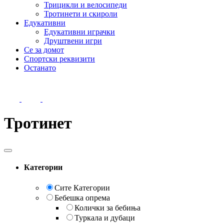
Трицикли и велосипеди
Тротинети и скироли
Едукативни
Едукативни играчки
Друштвени игри
Се за домот
Спортски реквизити
Останато
Тротинет
Категории
Сите Категории
Бебешка опрема
Колички за бебиња
Туркала и дубаци