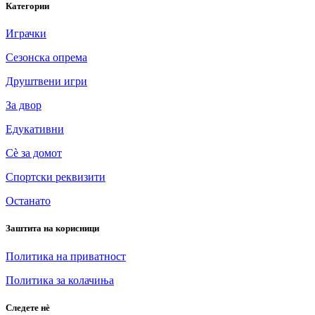
Категории
Играчки
Сезонска опрема
Друштвени игри
За двор
Едукативни
Сè за домот
Спортски реквизити
Останато
Заштита на корисници
Политика на приватност
Политика за колачиња
Следете нè