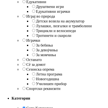
Едукативни
Друштвени игри
Едукативни играчки
Играј во природа
Детски возила на акумулатор
Лулашки, лизгалки и трамболини
Трицикли и велосипеди
Тротинети и скироли
Играчки
За бебиња
За девојчиња
За момчиња
Останато
Сè за домот
Сезонска опрема
Летна програма
Новогодишна
Училишен прибор
Спортски реквизити
Категории