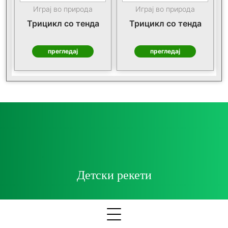
Играј во природа
Играј во природа
Трицикл со тенда
Трицикл со тенда
прегледај
прегледај
Детски рекети