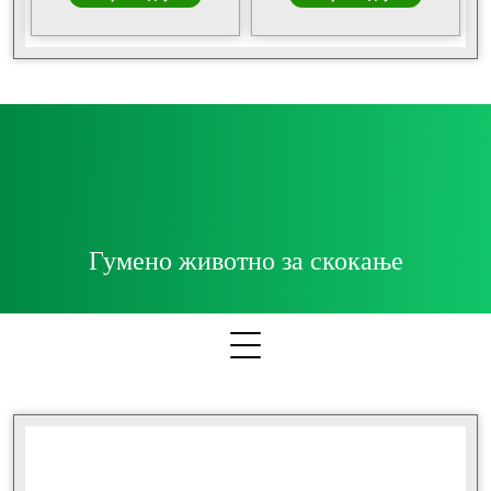
Гумено животно за скокање