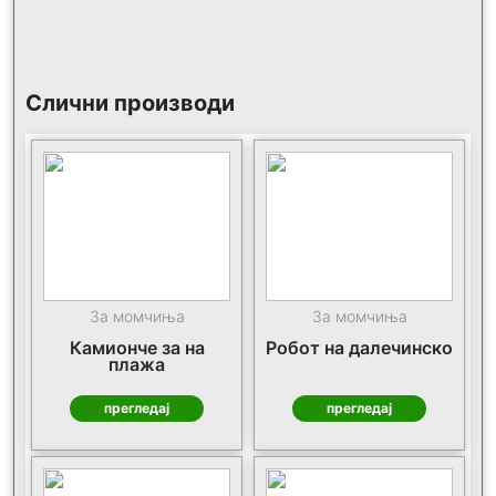
Слични производи
За момчиња
За момчиња
Камионче за на
Робот на далечинско
плажа
прегледај
прегледај