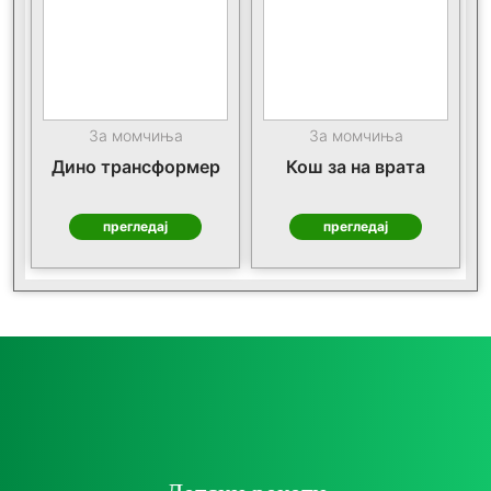
За момчиња
За момчиња
Дино трансформер
Кош за на врата
прегледај
прегледај