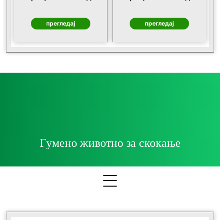
прегледај
прегледај
Гумено животно за скокање