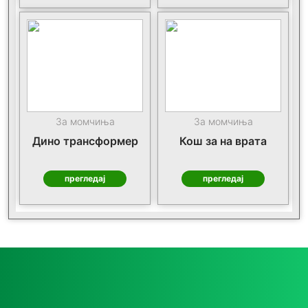
За момчиња
За момчиња
Дино трансформер
Кош за на врата
прегледај
прегледај