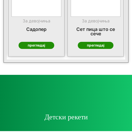
За девојчиња
За девојчиња
Садопер
Сет пица што се
сече
прегледај
прегледај
Детски рекети