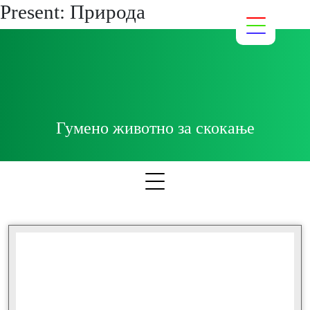
Present:
Природа
Гумено животно за скокање