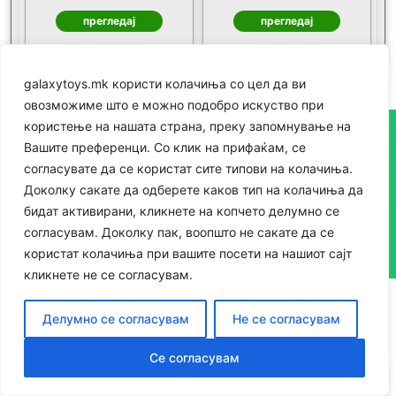
прегледај
прегледај
galaxytoys.mk користи колачиња со цел да ви
овозможиме што е можно подобро искуство при
користење на нашата страна, преку запомнување на
Вашите преференци. Со клик на прифаќам, се
согласувате да се користат сите типови на колачиња.
Доколку сакате да одберете каков тип на колачиња да
бидат активирани, кликнете на копчето делумно се
согласувам. Доколку пак, воопшто не сакате да се
Пени Борд
користат колачиња при вашите посети на нашиот сајт
кликнете не се согласувам.
Делумно се согласувам
Не се согласувам
Се согласувам